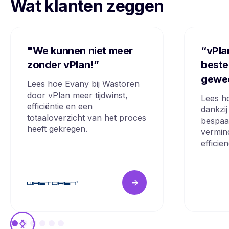
Wat klanten zeggen
"We kunnen niet meer
“vPla
zonder vPlan!”
beste
gewe
Lees hoe Evany bij Wastoren
door vPlan meer tijdwinst,
Lees h
efficiëntie en een
dankzij
totaaloverzicht van het proces
bespaa
heeft gekregen.
vermin
efficie
->